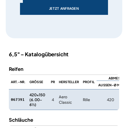
JETZT ANFRAGEN
6,5″ – Katalogübersicht
Reifen
ABMESSUN
ART.-NR.
GRÖSSE
PR
HERSTELLER
PROFIL
AUSSEN-Ø MM
420×150
Aero
(6.00-
4
Rille
420
067391
Classic
6½)
Schläuche