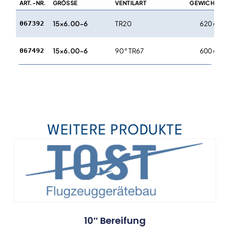
ART.-NR.
GRÖSSE
VENTILART
GEWICHT
H
M
15×6.00-6
TR20
620 g
067392
4
M
15×6.00-6
90° TR67
600 g
067492
4
WEITERE PRODUKTE
10″ Bereifung