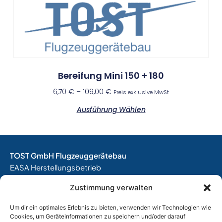
Bereifung Mini 150 + 180
6,70
€
–
109,00
€
Preis exklusive MwSt
Ausführung Wählen
TOST GmbH Flugzeuggerätebau
EASA Herstellungsbetrieb
EASA Instandhaltungsbetrieb
Zustimmung verwalten
Entwicklungsbetrieb
Um dir ein optimales Erlebnis zu bieten, verwenden wir Technologien wie
Thalkirchner Straße 62
Cookies, um Geräteinformationen zu speichern und/oder darauf
80337 München