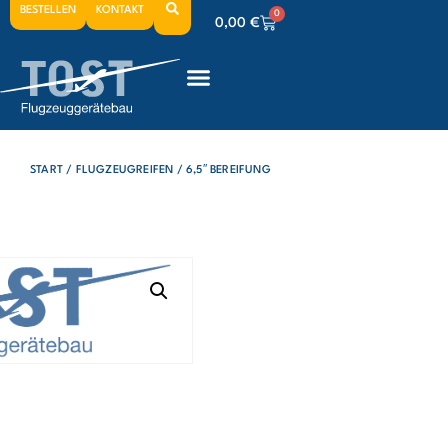
BESTELLEN
KONTAKT
0
0,00
€
0
0,00
€
0
0,00
€
START
/
FLUGZEUGREIFEN
/ 6,5″ BEREIFUNG