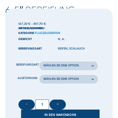
6,5″ BEREIFUNG
167,30
€
–
447,70
€
PREIS EXKLUSIVE MWST
ARTIKELNUMMER:
-
KATEGORIE
FLUGZEUGREIFEN
GEWICHT
N. A.
BEREIFUNGSART
REIFEN, SCHLAUCH
BEREIFUNGSART
AUSFÜHRUNG
−
+
IN DEN WARENKORB