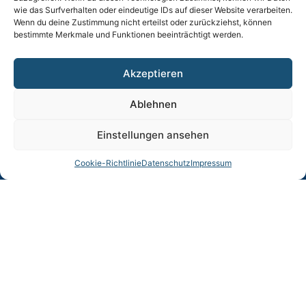
wie das Surfverhalten oder eindeutige IDs auf dieser Website verarbeiten.
Wie kann ich bezahlen?
Wenn du deine Zustimmung nicht erteilst oder zurückziehst, können
bestimmte Merkmale und Funktionen beeinträchtigt werden.
Kann ich Ware vor Ort abholen?
Kann ich falsch bestellte Ware zurückgeben?
Akzeptieren
Wer trägt die Kosten für die Rücksendung?
Ablehnen
Einstellungen ansehen
Cookie-Richtlinie
Datenschutz
Impressum
TOST GmbH Flugzeuggerätebau
EASA Herstellungsbetrieb
EASA Instandhaltungsbetrieb
Entwicklungsbetrieb
Thalkirchner Straße 62
80337 München
Tel. +49
(0)89 544 599 0