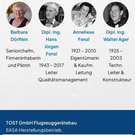
Barbara
Dipl. Ing.
Anneliese
Dipl. Ing.
Dörflein
Hans
Fenzl
Walter Ager
Jürgen
Seniorchefin,
1921 – 2010
1925 –
Fenzl
Firmeninhaberin
Eigentümerin
2003
und Pilotin
1943 – 2017
& Kaufm.
Techn.
Leiter
Leitung
Leiter &
Qualitätsmanagement
Konstrukteur
TOST GmbH Flugzeuggerätebau
EASA Herstellungsbetrieb