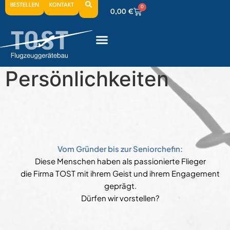
BESTELLEN
KONTAKT
0
0,00
€
0
0,00
€
0
0,00
€
Persönlichkeiten
Vom Gründer bis zur Seniorchefin:
Diese Menschen haben als passionierte Flieger
die Firma TOST mit ihrem Geist und ihrem Engagement
geprägt.
Dürfen wir vorstellen?