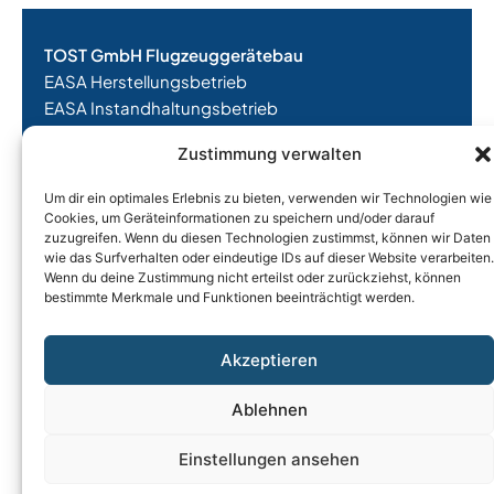
TOST GmbH Flugzeuggerätebau
EASA Herstellungsbetrieb
EASA Instandhaltungsbetrieb
Entwicklungsbetrieb
Zustimmung verwalten
Thalkirchner Straße 62
Um dir ein optimales Erlebnis zu bieten, verwenden wir Technologien wie
80337 München
Cookies, um Geräteinformationen zu speichern und/oder darauf
Tel. +49
(0)89 544 599 0
zuzugreifen. Wenn du diesen Technologien zustimmst, können wir Daten
E-Mail:
info@tost.de
wie das Surfverhalten oder eindeutige IDs auf dieser Website verarbeiten.
Wenn du deine Zustimmung nicht erteilst oder zurückziehst, können
Öffnungszeiten:
bestimmte Merkmale und Funktionen beeinträchtigt werden.
Montag – Donnerstag: 8:00 – 17:00 Uhr
Freitag: 8:00 – 15:00 Uhr
Akzeptieren
Ablehnen
Impressum
|
Datenschutz
|
AGB
|
Widerrufsbelehrung
|
Versand & Lieferung
|
Einstellungen ansehen
Vertrag widerrufen