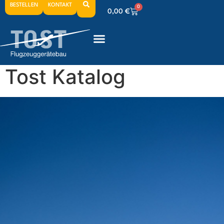
BESTELLEN
KONTAKT
0
0,00
€
0
0,00
€
0
0,00
€
Tost Katalog