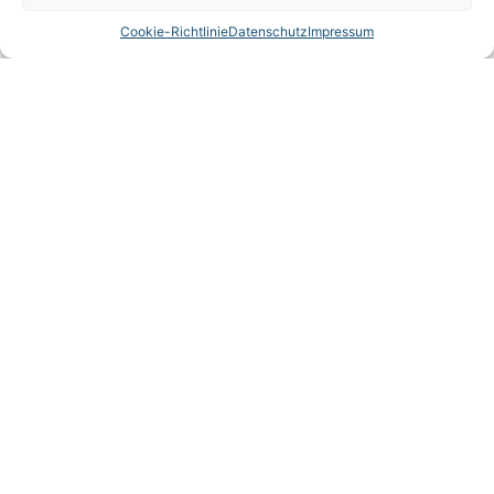
Cookie-Richtlinie
Datenschutz
Impressum
TOST GmbH Flugzeuggerätebau
EASA Herstellungsbetrieb
EASA Instandhaltungsbetrieb
Entwicklungsbetrieb
Thalkirchner Straße 62
80337 München
Tel. +49
(0)89 544 599 0
E-Mail:
info@tost.de
Öffnungszeiten: