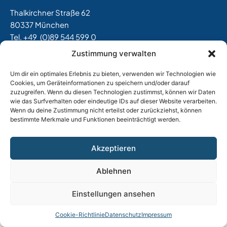
Thalkirchner Straße 62
80337 München
Tel. +49
(0)89 544 599 0
E-Mail:
info@tost.de
Zustimmung verwalten
Öffnungszeiten:
Um dir ein optimales Erlebnis zu bieten, verwenden wir Technologien wie
Montag – Donnerstag: 8:00 – 17:00 Uhr
Cookies, um Geräteinformationen zu speichern und/oder darauf
Freitag: 8:00 – 15:00 Uhr
zuzugreifen. Wenn du diesen Technologien zustimmst, können wir Daten
wie das Surfverhalten oder eindeutige IDs auf dieser Website verarbeiten.
Wenn du deine Zustimmung nicht erteilst oder zurückziehst, können
bestimmte Merkmale und Funktionen beeinträchtigt werden.
Impressum
|
Datenschutz
|
AGB
|
Widerrufsbelehrung
|
Versand & Lieferung
|
Vertrag widerrufen
Akzeptieren
Ablehnen
Einstellungen ansehen
Cookie-Richtlinie
Datenschutz
Impressum