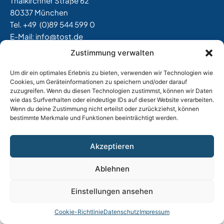
Thalkirchner Straße 62
80337 München
Tel. +49
(0)89 544 599 0
E-Mail:
info@tost.de
Zustimmung verwalten
Öffnungszeiten:
Montag – Donnerstag: 8:00 – 17:00 Uhr
Um dir ein optimales Erlebnis zu bieten, verwenden wir Technologien wie
Freitag: 8:00 – 15:00 Uhr
Cookies, um Geräteinformationen zu speichern und/oder darauf
zuzugreifen. Wenn du diesen Technologien zustimmst, können wir Daten
wie das Surfverhalten oder eindeutige IDs auf dieser Website verarbeiten.
Wenn du deine Zustimmung nicht erteilst oder zurückziehst, können
Impressum
|
Datenschutz
|
AGB
|
Widerrufsbelehrung
bestimmte Merkmale und Funktionen beeinträchtigt werden.
|
Versand & Lieferung
|
Vertrag widerrufen
Akzeptieren
Ablehnen
Einstellungen ansehen
Cookie-Richtlinie
Datenschutz
Impressum