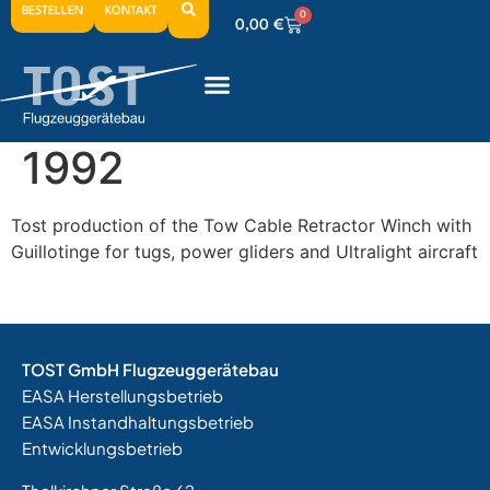
BESTELLEN
KONTAKT
0
0,00
€
0
0,00
€
0
0,00
€
1992
Tost production of the Tow Cable Retractor Winch with
Guillotinge for tugs, power gliders and Ultralight aircraft
TOST GmbH Flugzeuggerätebau
EASA Herstellungsbetrieb
EASA Instandhaltungsbetrieb
Entwicklungsbetrieb