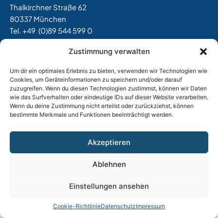
Thalkirchner Straße 62
80337 München
Tel. +49
(0)89 544 599 0
E-Mail:
info@tost.de
Zustimmung verwalten
Öffnungszeiten:
Um dir ein optimales Erlebnis zu bieten, verwenden wir Technologien wie
Montag – Donnerstag: 8:00 – 17:00 Uhr
Cookies, um Geräteinformationen zu speichern und/oder darauf
Freitag: 8:00 – 15:00 Uhr
zuzugreifen. Wenn du diesen Technologien zustimmst, können wir Daten
wie das Surfverhalten oder eindeutige IDs auf dieser Website verarbeiten.
Wenn du deine Zustimmung nicht erteilst oder zurückziehst, können
bestimmte Merkmale und Funktionen beeinträchtigt werden.
Impressum
|
Datenschutz
|
AGB
|
Widerrufsbelehrung
|
Versand & Lieferung
|
Vertrag widerrufen
Akzeptieren
Ablehnen
Einstellungen ansehen
Cookie-Richtlinie
Datenschutz
Impressum