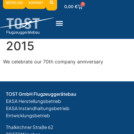
BESTELLEN
KONTAKT
0
0,00
€
0
0,00
€
0
0,00
€
2015
We celebrate our 70th company anniversary
TOST GmbH Flugzeuggerätebau
EASA Herstellungsbetrieb
EASA Instandhaltungsbetrieb
Entwicklungsbetrieb
Thalkirchner Straße 62