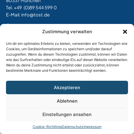
80337 München
Tel. +49
(0)89 544 599 0
E-Mail:
info@tost.de
Öffnungszeiten:
Zustimmung verwalten
Montag – Donnerstag: 8:00 – 17:00 Uhr
Freitag: 8:00 – 15:00 Uhr
Um dir ein optimales Erlebnis zu bieten, verwenden wir Technologien wie
Cookies, um Geräteinformationen zu speichern und/oder darauf
zuzugreifen. Wenn du diesen Technologien zustimmst, können wir Daten
wie das Surfverhalten oder eindeutige IDs auf dieser Website verarbeiten.
Impressum
|
Datenschutz
|
AGB
|
Widerrufsbelehrung
Wenn du deine Zustimmung nicht erteilst oder zurückziehst, können
|
Versand & Lieferung
|
Vertrag widerrufen
bestimmte Merkmale und Funktionen beeinträchtigt werden.
Akzeptieren
Ablehnen
Einstellungen ansehen
Cookie-Richtlinie
Datenschutz
Impressum