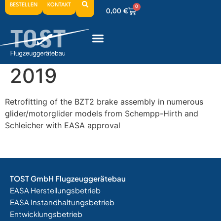
BESTELLEN
KONTAKT
0
0,00
€
0
0,00
€
0
0,00
€
2019
Retrofitting of the BZT2 brake assembly in numerous
glider/motorglider models from Schempp-Hirth and
Schleicher with EASA approval
TOST GmbH Flugzeuggerätebau
EASA Herstellungsbetrieb
EASA Instandhaltungsbetrieb
Entwicklungsbetrieb