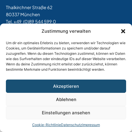
Thalkirchner Straße 62
80337 München
Tel. +49
(0)89 544 599 0
E-Mail:
info@tost.de
Zustimmung verwalten
Öffnungszeiten:
Um dir ein optimales Erlebnis zu bieten, verwenden wir Technologien wie
Montag – Donnerstag: 8:00 – 17:00 Uhr
Cookies, um Geräteinformationen zu speichern und/oder darauf
Freitag: 8:00 – 15:00 Uhr
zuzugreifen. Wenn du diesen Technologien zustimmst, können wir Daten
wie das Surfverhalten oder eindeutige IDs auf dieser Website verarbeiten.
Wenn du deine Zustimmung nicht erteilst oder zurückziehst, können
bestimmte Merkmale und Funktionen beeinträchtigt werden.
Impressum
|
Datenschutz
|
AGB
|
Widerrufsbelehrung
|
Versand & Lieferung
|
Vertrag widerrufen
Akzeptieren
Ablehnen
Einstellungen ansehen
Cookie-Richtlinie
Datenschutz
Impressum