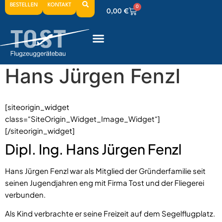
BESTELLEN
KONTAKT
0
0,00
€
0
0,00
€
0
0,00
€
Hans Jürgen Fenzl
[siteorigin_widget
class=“SiteOrigin_Widget_Image_Widget“]
[/siteorigin_widget]
Dipl. Ing. Hans Jürgen Fenzl
Hans Jürgen Fenzl war als Mitglied der Gründerfamilie seit
seinen Jugendjahren eng mit Firma Tost und der Fliegerei
verbunden.
Als Kind verbrachte er seine Freizeit auf dem Segelflugplatz.