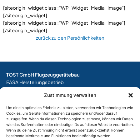
[siteorigin_widget class=“WP_Widget_Media_Image“]
[/siteorigin_widget]
[siteorigin_widget class=“WP_Widget_Media_Image“]
[/siteorigin_widget]
zurück zu den Persönlichkeiten
TOST GmbH Flugzeuggerätebau
EASA Herstellungsbetrieb
EASA Instandhaltungsbetrieb
Zustimmung verwalten
Entwicklungsbetrieb
Um dir ein optimales Erlebnis zu bieten, verwenden wir Technologien wie
Thalkirchner Straße 62
Cookies, um Geräteinformationen zu speichern und/oder darauf
80337 München
zuzugreifen. Wenn du diesen Technologien zustimmst, können wir Daten
Tel. +49
(0)89 544 599 0
wie das Surfverhalten oder eindeutige IDs auf dieser Website verarbeiten.
Wenn du deine Zustimmung nicht erteilst oder zurückziehst, können
E-Mail:
info@tost.de
bestimmte Merkmale und Funktionen beeinträchtigt werden.