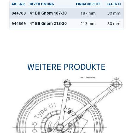
ART.-NR.
BEZEICHNUNG
EINBAUBREITE
LAGER Ø
BER
4″ BB Gnom 187-30
187 mm
30 mm
5.0
044700
4″ BB Gnom 213-30
213 mm
30 mm
8.0
044800
WEITERE PRODUKTE