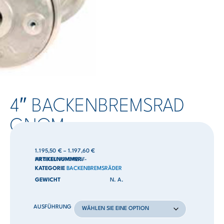
4″ BACKENBREMSRAD
GNOM
1.195,50
€
–
1.197,60
€
PREIS EXKLUSIVE MWST
ARTIKELNUMMER:
-
KATEGORIE
BACKENBREMSRÄDER
GEWICHT
N. A.
AUSFÜHRUNG