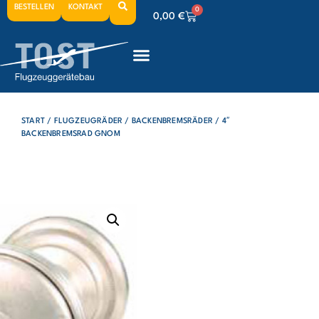
BESTELLEN
KONTAKT
0
0,00
€
0
0,00
€
0
0,00
€
START
/
FLUGZEUGRÄDER
/
BACKENBREMSRÄDER
/ 4″
BACKENBREMSRAD GNOM