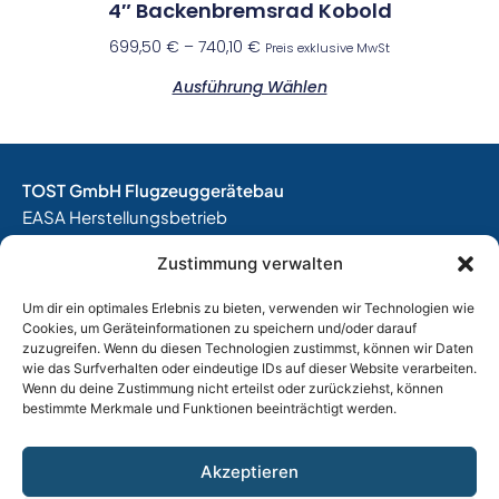
4″ Backenbremsrad Kobold
699,50
€
–
740,10
€
Preis exklusive MwSt
Ausführung Wählen
TOST GmbH Flugzeuggerätebau
EASA Herstellungsbetrieb
EASA Instandhaltungsbetrieb
Zustimmung verwalten
Entwicklungsbetrieb
Um dir ein optimales Erlebnis zu bieten, verwenden wir Technologien wie
Thalkirchner Straße 62
Cookies, um Geräteinformationen zu speichern und/oder darauf
80337 München
zuzugreifen. Wenn du diesen Technologien zustimmst, können wir Daten
Tel. +49
(0)89 544 599 0
wie das Surfverhalten oder eindeutige IDs auf dieser Website verarbeiten.
Wenn du deine Zustimmung nicht erteilst oder zurückziehst, können
E-Mail:
info@tost.de
bestimmte Merkmale und Funktionen beeinträchtigt werden.
Öffnungszeiten:
Montag – Donnerstag: 8:00 – 17:00 Uhr
Akzeptieren
Freitag: 8:00 – 15:00 Uhr