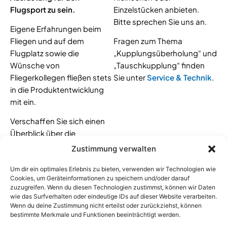
Flugsport zu sein.
Einzelstücken anbieten.
Bitte sprechen Sie uns an.
Eigene Erfahrungen beim
Fliegen und auf dem
Fragen zum Thema
Flugplatz sowie die
„Kupplungsüberholung“ und
Wünsche von
„Tauschkupplung“ finden
Fliegerkollegen fließen stets
Sie unter
Service & Technik
.
in die Produktentwicklung
mit ein.
Verschaffen Sie sich einen
Überblick über die
Vielseitigkeit unseres
Zustimmung verwalten
Unternehmens und die
Produktvielfalt, die wir
Um dir ein optimales Erlebnis zu bieten, verwenden wir Technologien wie
Cookies, um Geräteinformationen zu speichern und/oder darauf
fertigen.
zuzugreifen. Wenn du diesen Technologien zustimmst, können wir Daten
wie das Surfverhalten oder eindeutige IDs auf dieser Website verarbeiten.
Wenn du deine Zustimmung nicht erteilst oder zurückziehst, können
bestimmte Merkmale und Funktionen beeinträchtigt werden.