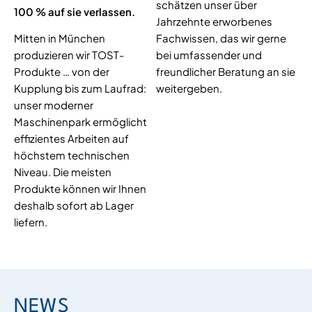
schätzen unser über
100 % auf sie verlassen.
Jahrzehnte erworbenes
Mitten in München
Fachwissen, das wir gerne
produzieren wir TOST-
bei umfassender und
Produkte … von der
freundlicher Beratung an sie
Kupplung bis zum Laufrad:
weitergeben.
unser moderner
Maschinenpark ermöglicht
effizientes Arbeiten auf
höchstem technischen
Niveau. Die meisten
Produkte können wir Ihnen
deshalb sofort ab Lager
liefern.
NEWS