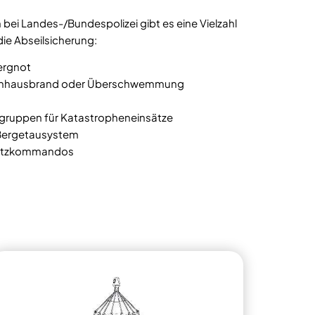
ei Landes-/Bundespolizei gibt es eine Vielzahl
ie Abseilsicherung:
ergnot
ochhausbrand oder Überschwemmung
zgruppen für Katastropheneinsätze
Bergetausystem
satzkommandos