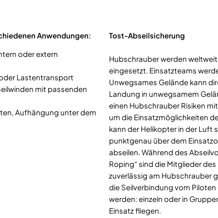
erschiedenen Anwendungen:
Tost-Abseilsicherung
ntern oder extern
Hubschrauber werden weltweit a
eingesetzt. Einsatzteams werde
oder Lastentransport
Unwegsames Gelände kann dire
Seilwinden mit passenden
Landung in unwegsamem Geländ
einen Hubschrauber Risiken mit 
asten, Aufhängung unter dem
um die Einsatzmöglichkeiten d
kann der Helikopter in der Luft 
punktgenau über dem Einsatzo
abseilen. Während des Abseilvo
Roping“ sind die Mitglieder de
zuverlässig am Hubschrauber g
die Seilverbindung vom Piloten
werden: einzeln oder in Grupp
Einsatz fliegen.