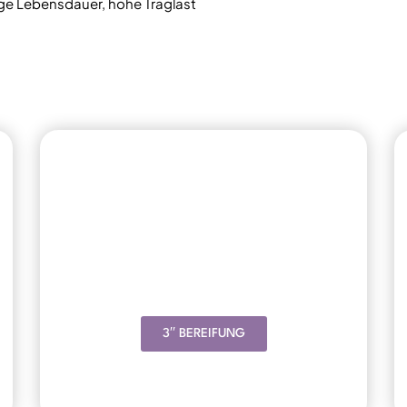
nge Lebensdauer, hohe Traglast
3′′ BEREIFUNG