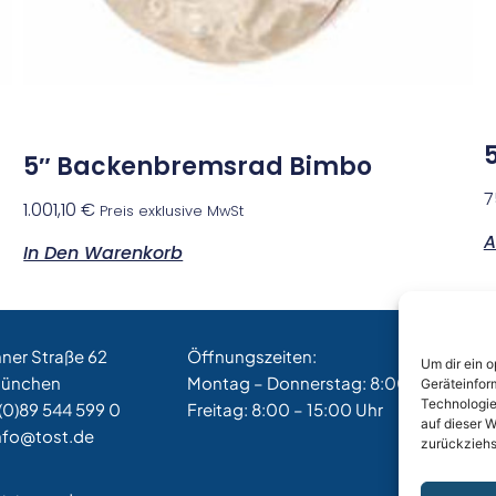
5″ Backenbremsrad Bimbo
7
1.001,10
€
Preis exklusive MwSt
A
In Den Warenkorb
hner Straße 62
Öffnungszeiten:
Um dir ein 
München
Montag – Donnerstag: 8:00 – 17:00 Uh
Geräteinfor
Technologie
(0)89 544 599 0
Freitag: 8:00 – 15:00 Uhr
auf dieser W
nfo@tost.de
zurückziehs