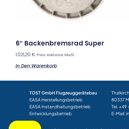
6″ Backenbremsrad Super
1.021,20
€
Preis exklusive MwSt
In Den Warenkorb
TOST GmbH Flugzeuggerätebau
Thalkirc
EASA Herstellungsbetrieb
80337 
EASA Instandhaltungsbetrieb
Tel. +49
Entwicklungsbetrieb
E-Mail:
i