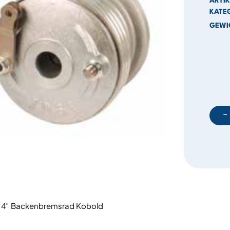
ARTI
KATE
GEWI
−
4″ Backenbremsrad Kobold