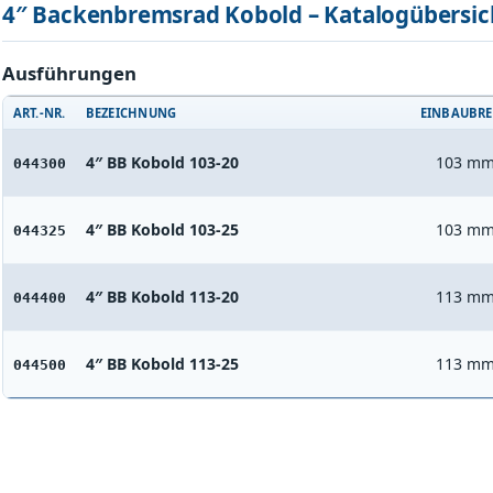
4″ Backenbremsrad Kobold – Katalogübersic
Ausführungen
ART.-NR.
BEZEICHNUNG
EINBAUBRE
4″ BB Kobold 103-20
103 m
044300
4″ BB Kobold 103-25
103 m
044325
4″ BB Kobold 113-20
113 m
044400
4″ BB Kobold 113-25
113 m
044500