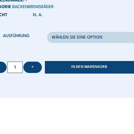
KELNUMMER:
-
GORIE
BACKENBREMSRÄDER
CHT
N. A.
AUSFÜHRUNG
+
IN DEN WARENKORB