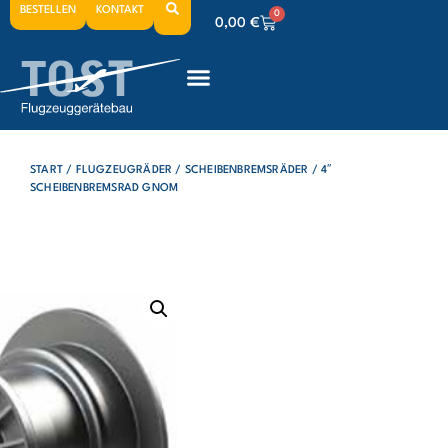
BESTELLEN
KONTAKT
0
0,00
€
0
0,00
€
0
0,00
€
START
/
FLUGZEUGRÄDER
/
SCHEIBENBREMSRÄDER
/ 4″
SCHEIBENBREMSRAD GNOM