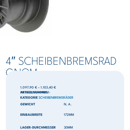
4″ SCHEIBENBREMSRAD
GNOM
1.097,90
€
–
1.103,40
€
PREIS EXKLUSIVE MWST
ARTIKELNUMMER:
-
KATEGORIE
SCHEIBENBREMSRÄDER
GEWICHT
N. A.
EINBAUBREITE
172MM
LAGER-DURCHMESSER
30MM