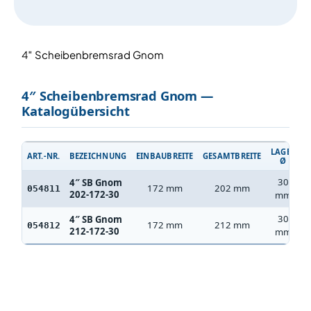
4″ Scheibenbremsrad Gnom
4″ Scheibenbremsrad Gnom —
Katalogübersicht
LAGER
ART.-NR.
BEZEICHNUNG
EINBAUBREITE
GESAMTBREITE
B
Ø
30
4″ SB Gnom
172 mm
202 mm
8
054811
202-172-30
mm
30
4″ SB Gnom
172 mm
212 mm
8
054812
212-172-30
mm