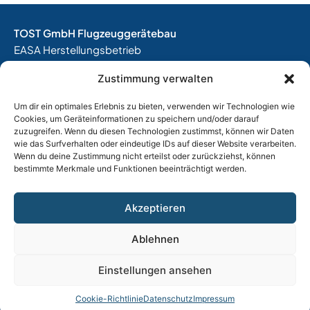
TOST GmbH Flugzeuggerätebau
EASA Herstellungsbetrieb
EASA Instandhaltungsbetrieb
Zustimmung verwalten
Entwicklungsbetrieb
Um dir ein optimales Erlebnis zu bieten, verwenden wir Technologien wie
Thalkirchner Straße 62
Cookies, um Geräteinformationen zu speichern und/oder darauf
80337 München
zuzugreifen. Wenn du diesen Technologien zustimmst, können wir Daten
Tel. +49
(0)89 544 599 0
wie das Surfverhalten oder eindeutige IDs auf dieser Website verarbeiten.
Wenn du deine Zustimmung nicht erteilst oder zurückziehst, können
E-Mail:
info@tost.de
bestimmte Merkmale und Funktionen beeinträchtigt werden.
Öffnungszeiten:
Montag – Donnerstag: 8:00 – 17:00 Uhr
Akzeptieren
Freitag: 8:00 – 15:00 Uhr
Ablehnen
Impressum
|
Datenschutz
|
AGB
|
Widerrufsbelehrung
Einstellungen ansehen
|
Versand & Lieferung
|
Vertrag widerrufen
Cookie-Richtlinie
Datenschutz
Impressum