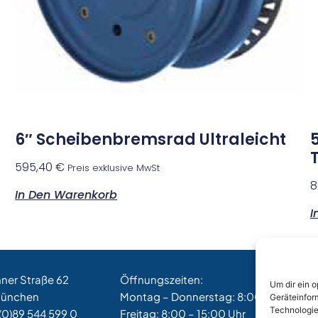
6″ Scheibenbremsrad Ultraleicht
595,40
€
Preis exklusive MwSt
8
In Den Warenkorb
I
hner Straße 62
Öffnungszeiten:
Um dir ein 
München
Montag – Donnerstag: 8:00 – 17:00 Uh
Geräteinfor
Technologie
(0)89 544 599 0
Freitag: 8:00 – 15:00 Uhr