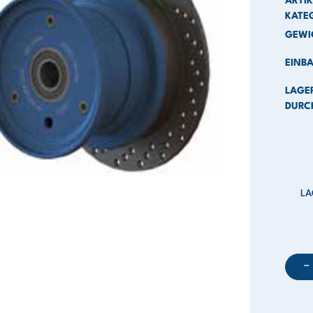
ARTI
KATE
GEWI
EINBA
LAGE
DURC
LA
−