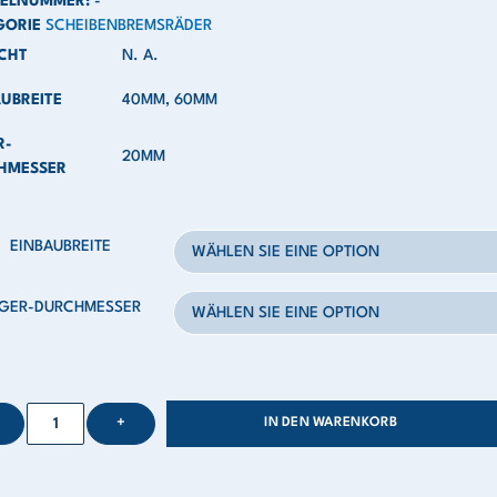
KELNUMMER:
-
GORIE
SCHEIBENBREMSRÄDER
CHT
N. A.
UBREITE
40MM, 60MM
R-
20MM
HMESSER
EINBAUBREITE
GER-DURCHMESSER
+
IN DEN WARENKORB