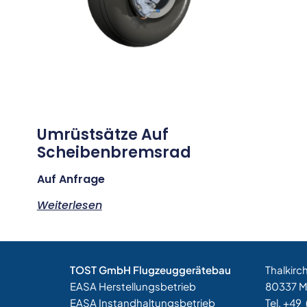
Umrüstsätze Auf
Scheibenbremsrad
Auf Anfrage
Weiterlesen
TOST GmbH Flugzeuggerätebau
Thalkirc
EASA Herstellungsbetrieb
80337 
EASA Instandhaltungsbetrieb
Tel. +49