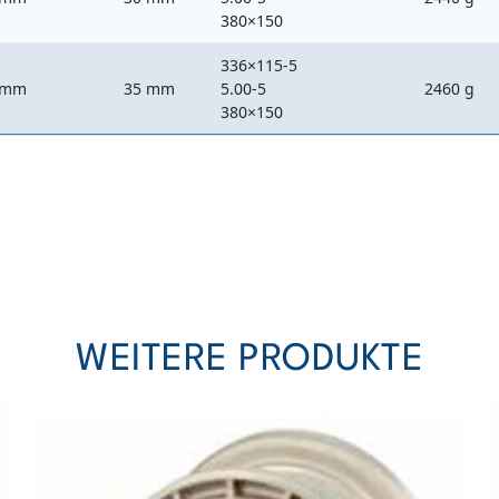
380×150
336×115-5
 mm
35 mm
5.00-5
2460 g
380×150
WEITERE PRODUKTE