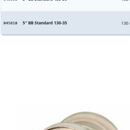
5″ BB Standard 130-35
130
045810