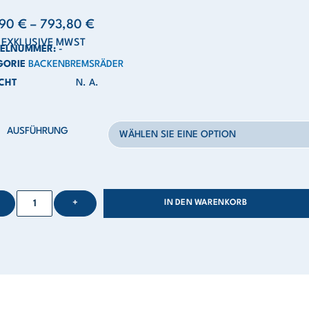
,90
€
–
793,80
€
S EXKLUSIVE MWST
KELNUMMER:
-
GORIE
BACKENBREMSRÄDER
CHT
N. A.
AUSFÜHRUNG
+
IN DEN WARENKORB