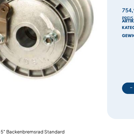
754
PREI
ARTI
KATE
GEWI
−
5″ Backenbremsrad Standard