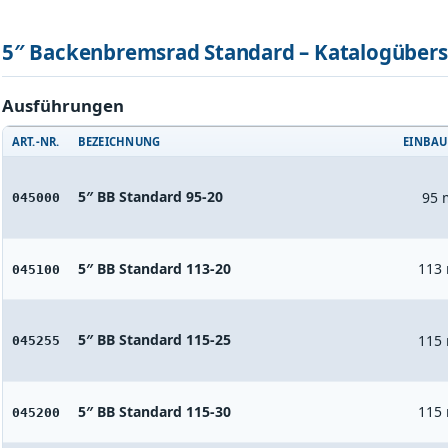
5″ Backenbremsrad Standard – Katalogübers
Ausführungen
ART.-NR.
BEZEICHNUNG
EINBAU
5″ BB Standard 95-20
95
045000
5″ BB Standard 113-20
113
045100
5″ BB Standard 115-25
115
045255
5″ BB Standard 115-30
115
045200