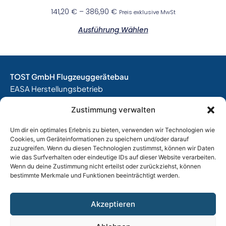
141,20
€
–
386,90
€
Preis exklusive MwSt
Ausführung Wählen
TOST GmbH Flugzeuggerätebau
EASA Herstellungsbetrieb
EASA Instandhaltungsbetrieb
Zustimmung verwalten
Entwicklungsbetrieb
Um dir ein optimales Erlebnis zu bieten, verwenden wir Technologien wie
Thalkirchner Straße 62
Cookies, um Geräteinformationen zu speichern und/oder darauf
80337 München
zuzugreifen. Wenn du diesen Technologien zustimmst, können wir Daten
Tel. +49
(0)89 544 599 0
wie das Surfverhalten oder eindeutige IDs auf dieser Website verarbeiten.
Wenn du deine Zustimmung nicht erteilst oder zurückziehst, können
E-Mail:
info@tost.de
bestimmte Merkmale und Funktionen beeinträchtigt werden.
Öffnungszeiten:
Montag – Donnerstag: 8:00 – 17:00 Uhr
Akzeptieren
Freitag: 8:00 – 15:00 Uhr