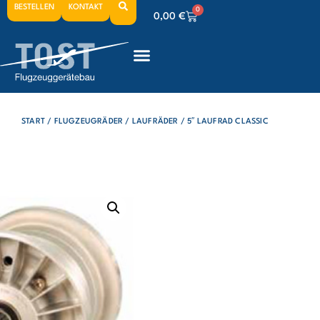
BESTELLEN
KONTAKT
0
0,00
€
0
0,00
€
0
0,00
€
START
/
FLUGZEUGRÄDER
/
LAUFRÄDER
/ 5″ LAUFRAD CLASSIC