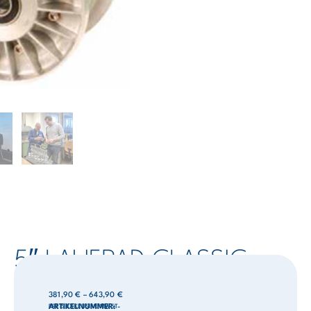
5″ LAUFRAD CLASSIC
381,90
€
–
643,90
€
PREIS EXKLUSIVE MWST
ARTIKELNUMMER:
-