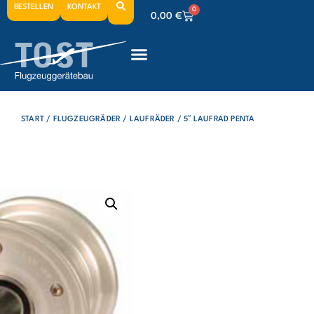
BESTELLEN
KONTAKT
0
0,00
€
0
0,00
€
0
0,00
€
START
/
FLUGZEUGRÄDER
/
LAUFRÄDER
/ 5″ LAUFRAD PENTA