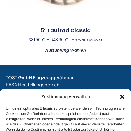
5″ Laufrad Classic
381,90
€
–
643,90
€
Preis exklusive MwSt
Ausführung Wählen
TOST GmbH Flugzeuggerätebau
EASA Herstellungsbetrieb
EASA Instandhaltungsbetrieb
Zustimmung verwalten
Entwicklungsbetrieb
Um dir ein optimales Erlebnis zu bieten, verwenden wir Technologien wie
Thalkirchner Straße 62
Cookies, um Geräteinformationen zu speichern und/oder darauf
80337 München
zuzugreifen. Wenn du diesen Technologien zustimmst, können wir Daten
Tel. +49
(0)89 544 599 0
wie das Surfverhalten oder eindeutige IDs auf dieser Website verarbeiten.
Wenn du deine Zustimmung nicht erteilst oder zurückziehst, können
E-Mail:
info@tost.de