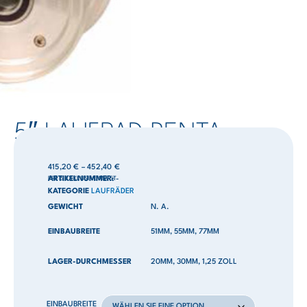
5″ LAUFRAD PENTA
415,20
€
–
452,40
€
PREIS EXKLUSIVE MWST
ARTIKELNUMMER:
-
KATEGORIE
LAUFRÄDER
GEWICHT
N. A.
EINBAUBREITE
51MM, 55MM, 77MM
LAGER-DURCHMESSER
20MM, 30MM, 1,25 ZOLL
EINBAUBREITE