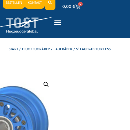
BESTELLEN
KONTAKT
0
0,00
€
0
0,00
€
0
0,00
€
START
/
FLUGZEUGRÄDER
/
LAUFRÄDER
/ 5″ LAUFRAD TUBELESS