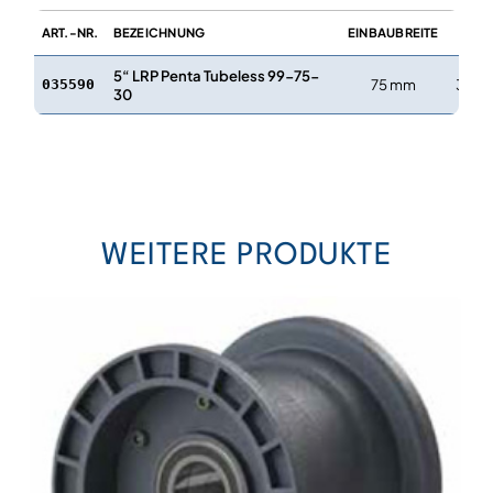
LAGE
ART.-NR.
BEZEICHNUNG
EINBAUBREITE
Ø
5“ LRP Penta Tubeless 99-75-
75 mm
30 
035590
30
WEITERE PRODUKTE