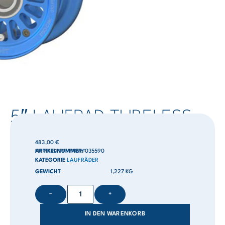
5″ LAUFRAD TUBELESS
483,00
€
PREIS EXKLUSIVE MWST
ARTIKELNUMMER:
035590
KATEGORIE
LAUFRÄDER
GEWICHT
1,227 KG
−
+
IN DEN WARENKORB