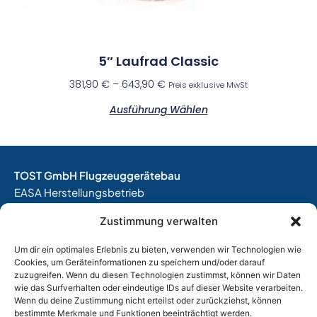
5″ Laufrad Classic
381,90
€
–
643,90
€
Preis exklusive MwSt
Ausführung Wählen
TOST GmbH Flugzeuggerätebau
EASA Herstellungsbetrieb
EASA Instandhaltungsbetrieb
Zustimmung verwalten
Entwicklungsbetrieb
Um dir ein optimales Erlebnis zu bieten, verwenden wir Technologien wie
Thalkirchner Straße 62
Cookies, um Geräteinformationen zu speichern und/oder darauf
80337 München
zuzugreifen. Wenn du diesen Technologien zustimmst, können wir Daten
Tel. +49
(0)89 544 599 0
wie das Surfverhalten oder eindeutige IDs auf dieser Website verarbeiten.
Wenn du deine Zustimmung nicht erteilst oder zurückziehst, können
E-Mail:
info@tost.de
bestimmte Merkmale und Funktionen beeinträchtigt werden.