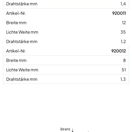
1,4
920011
12
35
1,2
920012
8
51
1,3