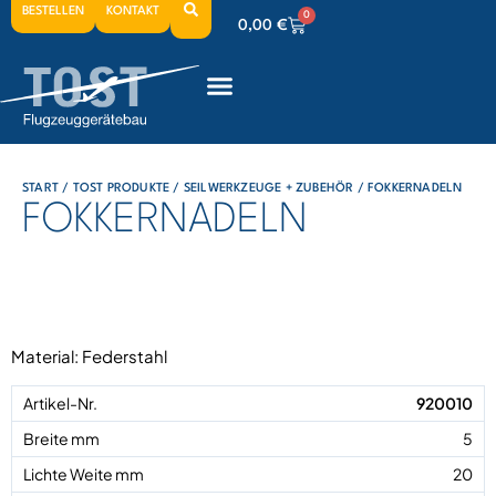
BESTELLEN
KONTAKT
0
0,00
€
0
0,00
€
0
0,00
€
START
/
TOST PRODUKTE
/
SEILWERKZEUGE + ZUBEHÖR
/ FOKKERNADELN
FOKKERNADELN
Material: Federstahl
920010
5
20