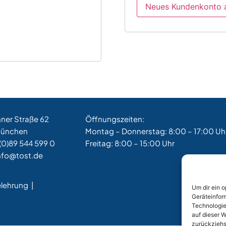
Neues Kundenkonto 
hner Straße 62
Öffnungszeiten:
München
Montag – Donnerstag: 8:00 – 17:00 Uh
(0)89 544 599 0
Freitag: 8:00 – 15:00 Uhr
nfo@tost.de
elehrung
|
Um dir ein 
Geräteinfor
Technologie
auf dieser W
zurückziehs