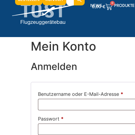
for:
0
NEWS
PRODUKTE
0,00
€
0
0,00
€
0
0,00
€
Mein Konto
Anmelden
Benutzername oder E-Mail-Adresse
*
Passwort
*