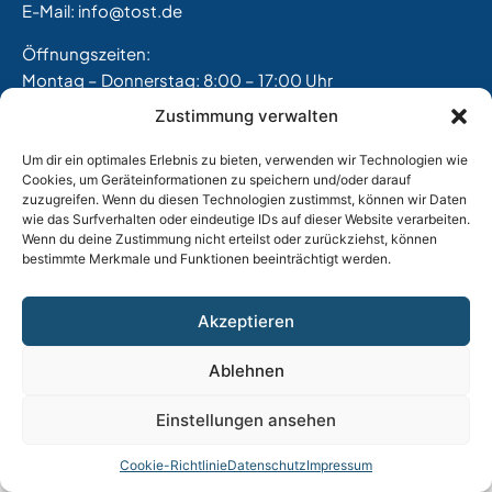
E-Mail:
info@tost.de
Öffnungszeiten:
Montag – Donnerstag: 8:00 – 17:00 Uhr
Freitag: 8:00 – 15:00 Uhr
Zustimmung verwalten
Um dir ein optimales Erlebnis zu bieten, verwenden wir Technologien wie
Impressum
|
Datenschutz
|
AGB
|
Widerrufsbelehrung
Cookies, um Geräteinformationen zu speichern und/oder darauf
zuzugreifen. Wenn du diesen Technologien zustimmst, können wir Daten
|
Versand & Lieferung
|
Vertrag widerrufen
wie das Surfverhalten oder eindeutige IDs auf dieser Website verarbeiten.
Wenn du deine Zustimmung nicht erteilst oder zurückziehst, können
bestimmte Merkmale und Funktionen beeinträchtigt werden.
Akzeptieren
Ablehnen
Einstellungen ansehen
Cookie-Richtlinie
Datenschutz
Impressum