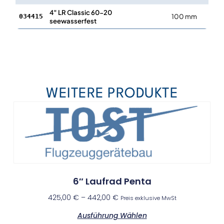
4″ LR Classic 60-20
100 mm
20
034415
seewasserfest
WEITERE PRODUKTE
6″ Laufrad Penta
425,00
€
–
442,00
€
Preis exklusive MwSt
Ausführung Wählen