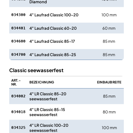
Diamond
4″ Laufrad Classic 100-20
100 mm
25
034300
4″ Laufrad Classic 60-20
60 mm
20
034401
4″ Laufrad Classic 85-17
85 mm
17
034600
4″ Laufrad Classic 85-25
85 mm
25
034700
Classic seewasserfest
ART.-
LA
BEZEICHNUNG
EINBAUBREITE
NR.
4″ LR Classic 85-20
85 mm
20
034002
seewasserfest
4″ LR Classic 85-15
80 mm
15
034018
seewasserfest
4″ LR Classic 100-20
100 mm
25
034325
seewasserfest