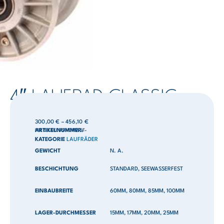
4″ LAUFRAD CLASSIC
300,00
€
–
456,10
€
PREIS EXKLUSIVE MWST
ARTIKELNUMMER:
-
KATEGORIE
LAUFRÄDER
GEWICHT
N. A.
BESCHICHTUNG
STANDARD, SEEWASSERFEST
EINBAUBREITE
60MM, 80MM, 85MM, 100MM
LAGER-DURCHMESSER
15MM, 17MM, 20MM, 25MM