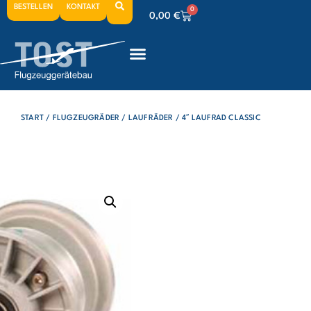
BESTELLEN
KONTAKT
0
0,00
€
0
0,00
€
0
0,00
€
START
/
FLUGZEUGRÄDER
/
LAUFRÄDER
/ 4″ LAUFRAD CLASSIC