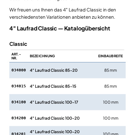
Wir freuen uns Ihnen das 4″ Laufrad Classic in den
verschiedensten Variationen anbieten zu können.
4″ Laufrad Classic — Katalogübersicht
Classic
ART.-
LA
BEZEICHNUNG
EINBAUBREITE
NR.
4″ Laufrad Classic 85-20
85 mm
20
034000
4″ Laufrad Classic 85-15
85 mm
15
034015
4″ Laufrad Classic 100-17
100 mm
17
034100
4″ Laufrad Classic 100-20
100 mm
20
034200
4″ Laufrad Classic 100-20
100 mm
20
034201