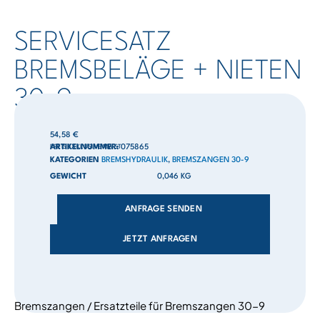
SERVICESATZ
BREMSBELÄGE + NIETEN
30-9
54,58
€
PREIS EXKLUSIVE MWST
ARTIKELNUMMER:
075865
KATEGORIEN
BREMSHYDRAULIK
,
BREMSZANGEN 30-9
GEWICHT
0,046 KG
ANFRAGE SENDEN
JETZT ANFRAGEN
Bremszangen / Ersatzteile für Bremszangen 30-9