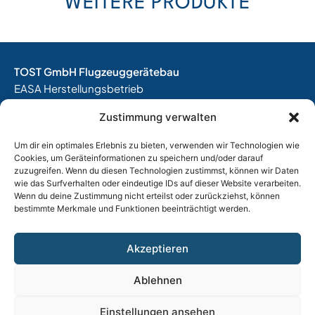
WEITERE PRODUKTE
TOST GmbH Flugzeuggerätebau
EASA Herstellungsbetrieb
EASA Instandhaltungsbetrieb
Zustimmung verwalten
Entwicklungsbetrieb
Um dir ein optimales Erlebnis zu bieten, verwenden wir Technologien wie
Thalkirchner Straße 62
Cookies, um Geräteinformationen zu speichern und/oder darauf
80337 München
zuzugreifen. Wenn du diesen Technologien zustimmst, können wir Daten
Tel. +49
(0)89 544 599 0
wie das Surfverhalten oder eindeutige IDs auf dieser Website verarbeiten.
Wenn du deine Zustimmung nicht erteilst oder zurückziehst, können
E-Mail:
info@tost.de
bestimmte Merkmale und Funktionen beeinträchtigt werden.
Öffnungszeiten:
Montag – Donnerstag: 8:00 – 17:00 Uhr
Akzeptieren
Freitag: 8:00 – 15:00 Uhr
Ablehnen
Impressum
|
Datenschutz
|
AGB
|
Widerrufsbelehrung
Einstellungen ansehen