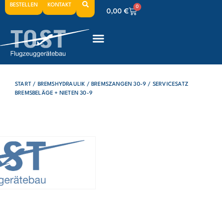
BESTELLEN
KONTAKT
0
0,00
€
0
0,00
€
0
0,00
€
START
/
BREMSHYDRAULIK
/
BREMSZANGEN 30-9
/ SERVICESATZ
BREMSBELÄGE + NIETEN 30-9