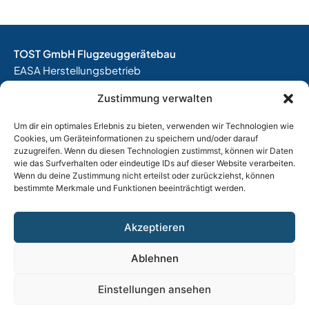
TOST GmbH Flugzeuggerätebau
EASA Herstellungsbetrieb
EASA Instandhaltungsbetrieb
Zustimmung verwalten
Entwicklungsbetrieb
Um dir ein optimales Erlebnis zu bieten, verwenden wir Technologien wie
Thalkirchner Straße 62
Cookies, um Geräteinformationen zu speichern und/oder darauf
80337 München
zuzugreifen. Wenn du diesen Technologien zustimmst, können wir Daten
Tel. +49
(0)89 544 599 0
wie das Surfverhalten oder eindeutige IDs auf dieser Website verarbeiten.
Wenn du deine Zustimmung nicht erteilst oder zurückziehst, können
E-Mail:
info@tost.de
bestimmte Merkmale und Funktionen beeinträchtigt werden.
Öffnungszeiten:
Montag – Donnerstag: 8:00 – 17:00 Uhr
Akzeptieren
Freitag: 8:00 – 15:00 Uhr
Ablehnen
Impressum
|
Datenschutz
|
AGB
|
Widerrufsbelehrung
Einstellungen ansehen
|
Versand & Lieferung
|
Vertrag widerrufen