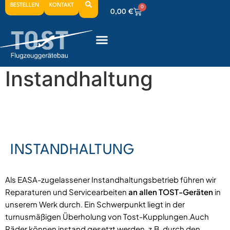
BESTELLEN
KONTAKT
0
0,00
€
0
0,00
€
0
0,00
€
Instandhaltung
INSTANDHALTUNG
Als EASA-zugelassener Instandhaltungsbetrieb führen wir
Reparaturen und Servicearbeiten
an allen TOST-Geräten
in
unserem Werk durch. Ein Schwerpunkt liegt in der
turnusmäßigen Überholung von Tost-Kupplungen.Auch
Räder können instand gesetzt werden, z.B. durch den