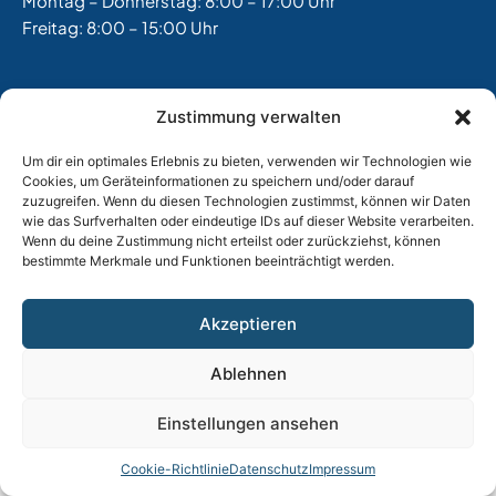
Montag – Donnerstag: 8:00 – 17:00 Uhr
Freitag: 8:00 – 15:00 Uhr
Impressum
|
Datenschutz
|
AGB
|
Widerrufsbelehrung
Zustimmung verwalten
|
Versand & Lieferung
|
Vertrag widerrufen
Um dir ein optimales Erlebnis zu bieten, verwenden wir Technologien wie
Cookies, um Geräteinformationen zu speichern und/oder darauf
zuzugreifen. Wenn du diesen Technologien zustimmst, können wir Daten
wie das Surfverhalten oder eindeutige IDs auf dieser Website verarbeiten.
Wenn du deine Zustimmung nicht erteilst oder zurückziehst, können
bestimmte Merkmale und Funktionen beeinträchtigt werden.
Akzeptieren
Ablehnen
Einstellungen ansehen
Cookie-Richtlinie
Datenschutz
Impressum