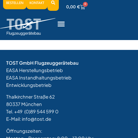
BESTELLEN
KONTAKT
0
0,00
€
0
0,00
€
0
0,00
€
TOST GmbH Flugzeuggerätebau
EASA Herstellungsbetrieb
EASA Instandhaltungsbetrieb
Entwicklungsbetrieb
Thalkirchner Straße 62
80337 München
Tel. +49
(0)89 544 599 0
E-Mail:
info@tost.de
Öffnungszeiten: