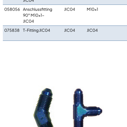
JIC04
058056
Anschlussfitting
JIC04
M10x1
90° M10x1-
JIC04
075838
T-Fitting JIC04
JIC04
JIC04