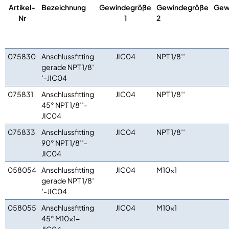
Artikel-
Bezeichnung
Gewindegröße
Gewindegröße
Gew
Nr
1
2
075830
Anschlussfitting
JIC04
NPT 1/8′′
gerade NPT 1/8′
′-JIC04
075831
Anschlussfitting
JIC04
NPT 1/8′′
45° NPT 1/8′′-
JIC04
075833
Anschlussfitting
JIC04
NPT 1/8′′
90° NPT 1/8′′-
JIC04
058054
Anschlussfitting
JIC04
M10x1
gerade NPT 1/8′
′-JIC04
058055
Anschlussfitting
JIC04
M10x1
45° M10x1-