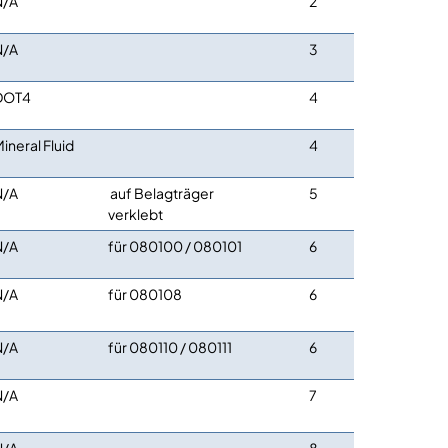
N/A
2
N/A
3
DOT4
4
ineral Fluid
4
N/A
auf Belagträger
5
verklebt
N/A
für 080100 / 080101
6
N/A
für 080108
6
N/A
für 080110 / 080111
6
N/A
7
N/A
8