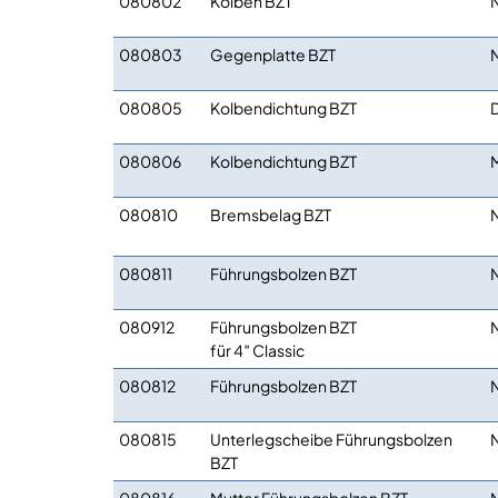
080802
Kolben BZT
080803
Gegenplatte BZT
080805
Kolbendichtung BZT
080806
Kolbendichtung BZT
M
080810
Bremsbelag BZT
080811
Führungsbolzen BZT
080912
Führungsbolzen BZT
für 4″ Classic
080812
Führungsbolzen BZT
080815
Unterlegscheibe Führungsbolzen
BZT
080816
Mutter Führungsbolzen BZT