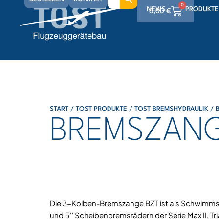
for:
0
NEWS
PRODUKTE
0,00
€
0
0,00
€
0
0,00
€
START
/
TOST PRODUKTE
/
TOST BREMSHYDRAULIK
/
BREMSZANG
Die 3-Kolben-Bremszange BZT ist als Schwimmsat
und 5′′ Scheibenbremsrädern der Serie Max II, Tr