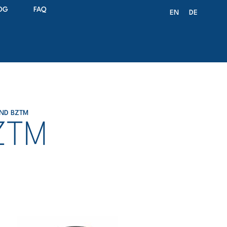
OG
FAQ
EN
DE
ND BZTM
ZTM