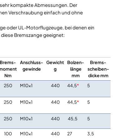
at sehr kompakte Abmessungen. Der
hen Verschraubung einfach und ohne
euge oder UL-Motorflugzeuge, bei denen ein
t diese Bremszange geeignet:
Brems-
Anschluss-
Gewicht
Bolzen-
Brems-
moment
gewinde
g
länge
scheiben-
Nm
mm
dicke mm
250
M10x1
440
44,5
*
5
250
M10x1
440
44,5
*
5
250
M10x1
440
45,5
5
100
M10x1
440
27
3,5