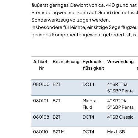
äußerst geringes Gewicht von ca. 440 g und h
Bremsbelagwechsel kann auf Grund der metrisc
Sonderwerkzeug vollzogen werden.
Insbesondere für leichte, einsitzige Segelflugz
geringes Komponentengewicht gefordert ist, is
Artikel-
Bezeichnung
Hydraulik-
Verwendung
Nr
flüssigkeit
080100
BZT
DOT4
4″ SRT Tria
5″ SBP Penta
080101
BZT
Mineral
4″ SRT Tria
Fluid
5″ SBP Penta
080108
BZT
DOT4
4″ SB Classic
080110
BZT M
DOT4
Max II SB