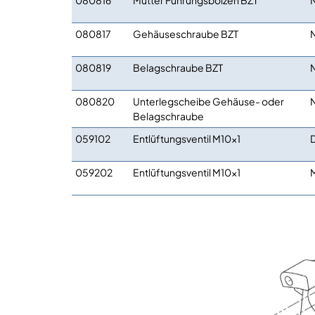
080817
Gehäuseschraube BZT
080819
Belagschraube BZT
080820
Unterlegscheibe Gehäuse- oder
Belagschraube
059102
Entlüftungsventil M10x1
059202
Entlüftungsventil M10x1
M