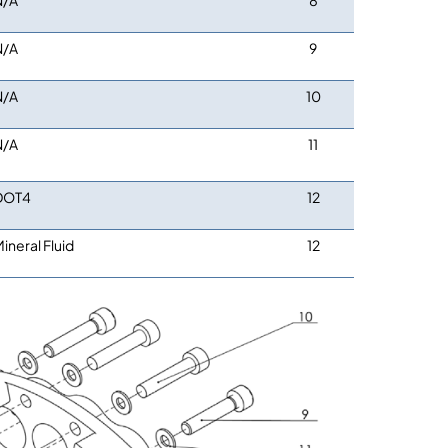
N/A
9
N/A
10
N/A
11
DOT4
12
ineral Fluid
12