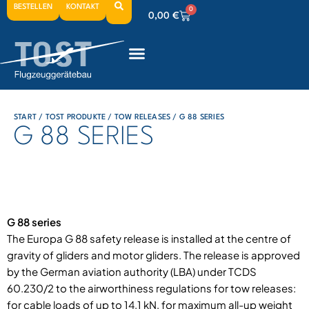
BESTELLEN
KONTAKT
0
0,00
€
0
0,00
€
0
0,00
€
START
/
TOST PRODUKTE
/
TOW RELEASES
/ G 88 SERIES
G 88 SERIES
G 88 series
The Europa G 88 safety release is installed at the centre of
gravity of gliders and motor gliders. The release is approved
by the German aviation authority (LBA) under TCDS
60.230/2 to the airworthiness regulations for tow releases:
for cable loads of up to 14.1 kN, for maximum all-up weight