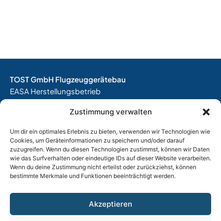
TOST GmbH Flugzeuggerätebau
EASA Herstellungsbetrieb
EASA Instandhaltungsbetrieb
Zustimmung verwalten
Entwicklungsbetrieb
Um dir ein optimales Erlebnis zu bieten, verwenden wir Technologien wie
Thalkirchner Straße 62
Cookies, um Geräteinformationen zu speichern und/oder darauf
80337 München
zuzugreifen. Wenn du diesen Technologien zustimmst, können wir Daten
Tel. +49
(0)89 544 599 0
wie das Surfverhalten oder eindeutige IDs auf dieser Website verarbeiten.
Wenn du deine Zustimmung nicht erteilst oder zurückziehst, können
E-Mail:
info@tost.de
bestimmte Merkmale und Funktionen beeinträchtigt werden.
Öffnungszeiten:
Montag – Donnerstag: 8:00 – 17:00 Uhr
Akzeptieren
Freitag: 8:00 – 15:00 Uhr