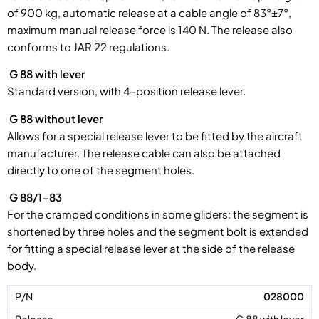
of 900 kg, automatic release at a cable angle of 83°±7°,
maximum manual release force is 140 N. The release also
conforms to JAR 22 regulations.
G 88 with lever
Standard version, with 4-position release lever.
G 88 without lever
Allows for a special release lever to be fitted by the aircraft
manufacturer. The release cable can also be attached
directly to one of the segment holes.
G 88/1-83
For the cramped conditions in some gliders: the segment is
shortened by three holes and the segment bolt is extended
for fitting a special release lever at the side of the release
body.
028000
G 88 with lever