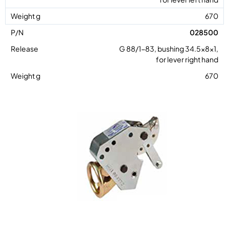
670
028500
G 88/1-83, bushing 34.5x8x1,
for lever right hand
670