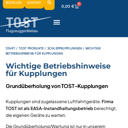
BESTELLEN
KONTAKT
0
0,00
€
0
0,00
€
0
0,00
€
START
/
TOST PRODUKTE
/
SCHLEPPKUPPLUNGEN
/ WICHTIGE
BETRIEBSHINWEISE FÜR KUPPLUNGEN
Wichtige Betriebshinweise
für Kupplungen
Grundüberholung von TOST-Kupplungen
Kupplungen sind zugelassene Luftfahrtgeräte.
Firma
TOST ist als EASA-Instandhaltungsbetrieb
berechtigt,
die eigenen Geräte zu warten.
Die Grundüberholung/Wartung ist nur in unserem