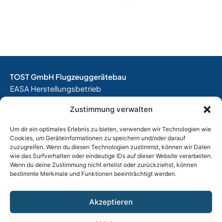
TOST GmbH Flugzeuggerätebau
EASA Herstellungsbetrieb
EASA Instandhaltungsbetrieb
Zustimmung verwalten
Entwicklungsbetrieb
Um dir ein optimales Erlebnis zu bieten, verwenden wir Technologien wie
Thalkirchner Straße 62
Cookies, um Geräteinformationen zu speichern und/oder darauf
80337 München
zuzugreifen. Wenn du diesen Technologien zustimmst, können wir Daten
Tel. +49
(0)89 544 599 0
wie das Surfverhalten oder eindeutige IDs auf dieser Website verarbeiten.
Wenn du deine Zustimmung nicht erteilst oder zurückziehst, können
E-Mail:
info@tost.de
bestimmte Merkmale und Funktionen beeinträchtigt werden.
Öffnungszeiten:
Montag – Donnerstag: 8:00 – 17:00 Uhr
Akzeptieren
Freitag: 8:00 – 15:00 Uhr