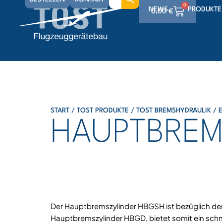
for:
0
NEWS
PRODUKTE
0,00
€
0
0,00
€
0
0,00
€
START
/
TOST PRODUKTE
/
TOST BREMSHYDRAULIK
/
HAUPTBREM
Der Hauptbremszylinder HBGSH ist bezüglich der
Hauptbremszylinder HBGD, bietet somit ein schn