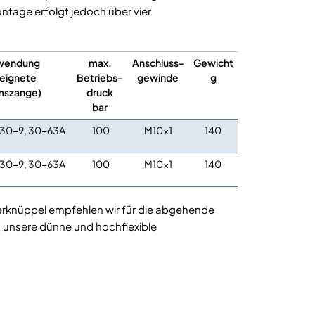
ntage erfolgt jedoch über vier
wendung
max.
Anschluss-
Gewicht
eignete
Betriebs-
gewinde
g
mszange)
druck
bar
, 30-9, 30-63A
100
M10x1
140
, 30-9, 30-63A
100
M10x1
140
rknüppel empfehlen wir für die abgehende
g unsere dünne und hochflexible