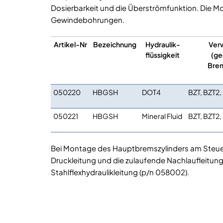
Dosierbarkeit und die Überströmfunktion. Die Mo
Gewindebohrungen.
Artikel-Nr
Bezeichnung
Hydraulik-
Ver
flüssigkeit
(ge
Bre
050220
HBGSH
DOT4
BZT, BZT2
050221
HBGSH
Mineral Fluid
BZT, BZT2
Bei Montage des Hauptbremszylinders am Steue
Druckleitung und die zulaufende Nachlaufleitun
Stahlflexhydraulikleitung (p/n 058002).