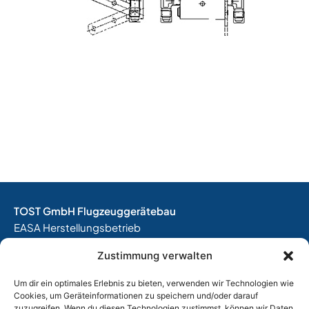
TOST GmbH Flugzeuggerätebau
EASA Herstellungsbetrieb
EASA Instandhaltungsbetrieb
Zustimmung verwalten
Entwicklungsbetrieb
Um dir ein optimales Erlebnis zu bieten, verwenden wir Technologien wie
Thalkirchner Straße 62
Cookies, um Geräteinformationen zu speichern und/oder darauf
80337 München
zuzugreifen. Wenn du diesen Technologien zustimmst, können wir Daten