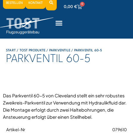
BESTELLEN
KONTAKT
0
0,00
€
0
0,00
€
0
0,00
€
START
/
TOST PRODUKTE
/
PARKVENTILE
/ PARKVENTIL 60-5
PARKVENTIL 60-5
Das Parkventil 60-5 von Cleveland stellt ein sehr robustes
Zweikreis-Parkventil zur Verwendung mit Hydraulikfluid dar.
Die Montage erfolgt durch zwei Haltebohrungen, die
Ansteuerung erfolgt über einen Stellhebel.
079610