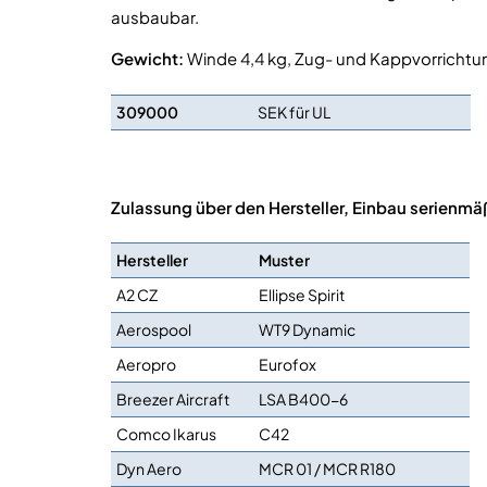
ausbaubar.
Gewicht:
Winde 4,4 kg, Zug- und Kappvorrichtun
309000
SEK für UL
Zulassung über den Hersteller, Einbau serienmäß
Hersteller
Muster
A2 CZ
Ellipse Spirit
Aerospool
WT9 Dynamic
Aeropro
Eurofox
Breezer Aircraft
LSA B400-6
Comco Ikarus
C42
Dyn Aero
MCR 01 / MCR R180