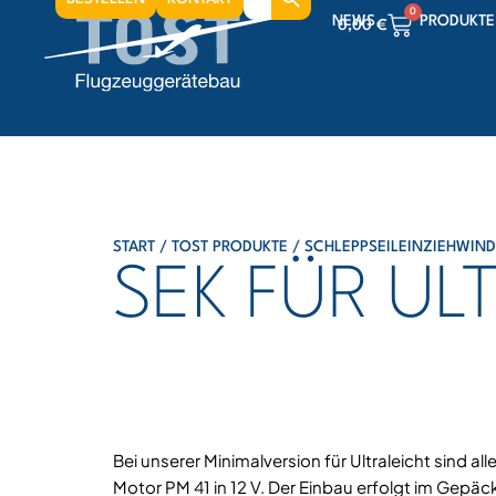
for:
0
NEWS
PRODUKTE
0,00
€
0
0,00
€
0
0,00
€
START
/
TOST PRODUKTE
/
SCHLEPPSEILEINZIEHWIN
SEK FÜR UL
Bei unserer Minimalversion für Ultraleicht sind a
Motor PM 41 in 12 V. Der Einbau erfolgt im Gepäc