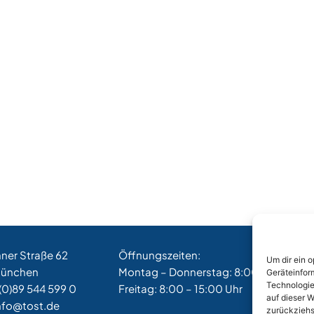
hner Straße 62
Öffnungszeiten:
Um dir ein 
München
Montag – Donnerstag: 8:00 – 17:00 Uh
Geräteinfor
Technologie
(0)89 544 599 0
Freitag: 8:00 – 15:00 Uhr
auf dieser W
nfo@tost.de
zurückziehs