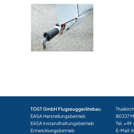
TOST GmbH Flugzeuggerätebau
Thalkirc
EASA Herstellungsbetrieb
80337 
EASA Instandhaltungsbetrieb
Tel. +49
Entwicklungsbetrieb
E-Mail:
i