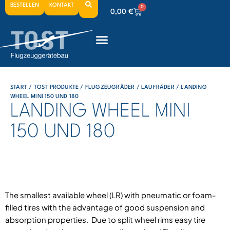
BESTELLEN
KONTAKT
0
0,00
€
0
0,00
€
0
0,00
€
START
/
TOST PRODUKTE
/
FLUGZEUGRÄDER
/
LAUFRÄDER
/ LANDING
WHEEL MINI 150 UND 180
LANDING WHEEL MINI
150 UND 180
The smallest available wheel (LR) with pneumatic or foam-
filled tires with the advantage of good suspension and
absorption properties. Due to split wheel rims easy tire