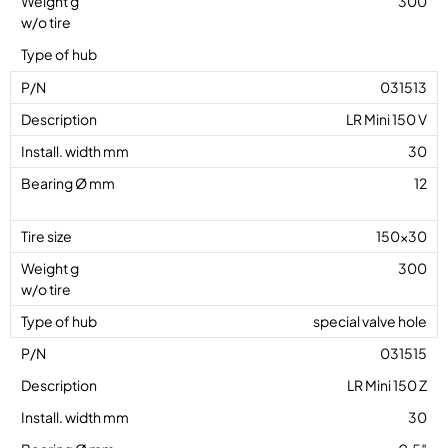
300
031513
LR Mini 150 V
30
12
150×30
300
special valve hole
031515
LR Mini 150 Z
30