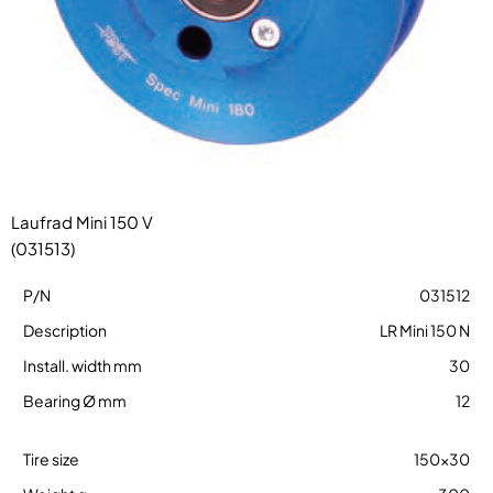
Laufrad Mini 150 V
(031513)
031512
LR Mini 150 N
30
12
150×30