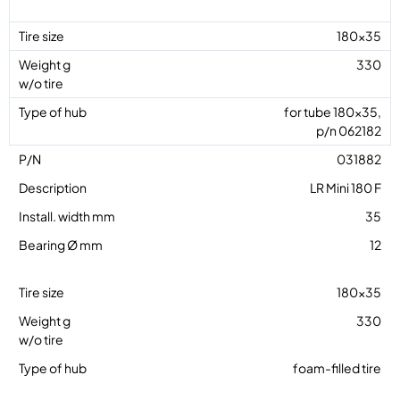
180×35
330
for tube 180×35,
p/n 062182
031882
LR Mini 180 F
35
12
180×35
330
foam-filled tire