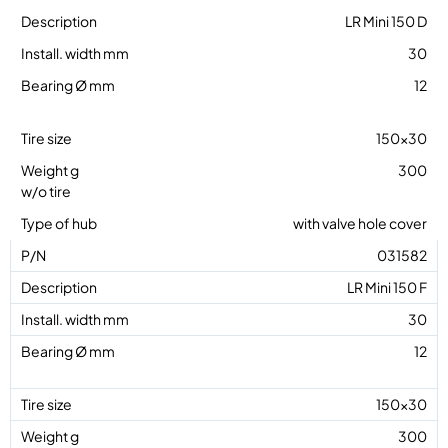
LR Mini 150 D
30
12
150×30
300
with valve hole cover
031582
LR Mini 150 F
30
12
150×30
300