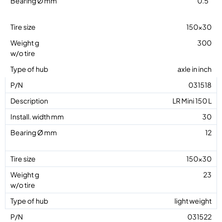
0.5″
150×30
300
axle in inch
031518
LR Mini 150 L
30
12
150×30
23
light weight
031522