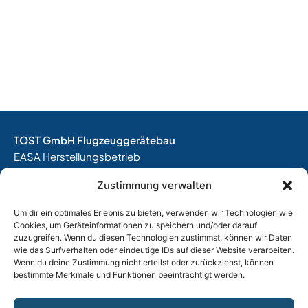
TOST GmbH Flugzeuggerätebau
EASA Herstellungsbetrieb
EASA Instandhaltungsbetrieb
Zustimmung verwalten
Entwicklungsbetrieb
Um dir ein optimales Erlebnis zu bieten, verwenden wir Technologien wie
Thalkirchner Straße 62
Cookies, um Geräteinformationen zu speichern und/oder darauf
80337 München
zuzugreifen. Wenn du diesen Technologien zustimmst, können wir Daten
Tel. +49
(0)89 544 599 0
wie das Surfverhalten oder eindeutige IDs auf dieser Website verarbeiten.
Wenn du deine Zustimmung nicht erteilst oder zurückziehst, können
E-Mail:
info@tost.de
bestimmte Merkmale und Funktionen beeinträchtigt werden.
Öffnungszeiten: