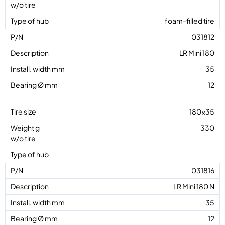
foam-filled tire
031812
LR Mini 180
35
12
180×35
330
031816
LR Mini 180 N
35
12