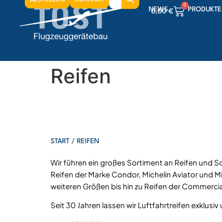
for:
0
NEWS
PRODUKTE
0,00
€
0
0,00
€
0
0,00
€
Reifen
START
/ REIFEN
Wir führen ein großes Sortiment an Reifen und Schlä
Reifen der Marke Condor, Michelin Aviator und Mic
weiteren Größen bis hin zu Reifen der Commercial 
Seit 30 Jahren lassen wir Luftfahrtreifen exklusi