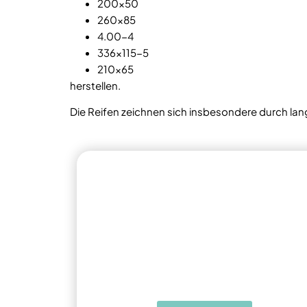
200×50
260×85
4.00-4
336×115-5
210×65
herstellen.
Die Reifen zeichnen sich insbesondere durch la